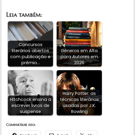
Leia também:
Concursos
literários abertos
Gêneros em Alta
com publicação e
para Autores em
prêmio…
2026
Harry Potter: as
Hitchcock ensina a
técnicas literárias
escrever livros de
usadas por J.K.
suspense
Rowling
Compartilhe isso: