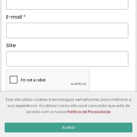
E-mail
*
Site
Notifique-me sobre novos comentários por e-
Este site utiliza cookies e tecnologias semelhantes para melhorar a
mail.
sua experiência. Ao utilizar nosso site você concorda que está de
acordo com a nossa
Política de Privacidade
.
Ao usar este formulário, você concorda com
nossa
Política de Privacidade.
Aceitar