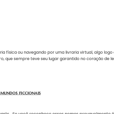
ia física ou navegando por uma livraria virtual, algo log
, que sempre teve seu lugar garantido no coração de leit
 mundos ficcionais
ogwarts… Se você reconhece esses nomes provavelmente é