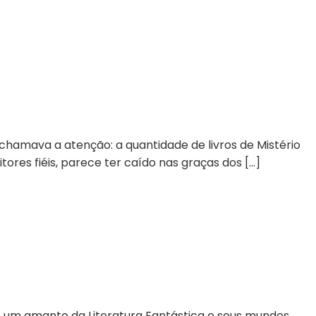
o chamava a atenção: a quantidade de livros de Mistério
ores fiéis, parece ter caído nas graças dos […]
 um amante da Literatura Fantástica e seus mundos