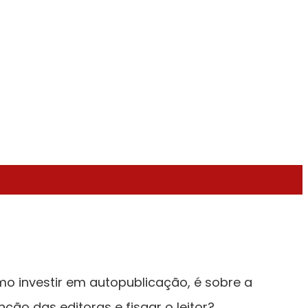
o investir em autopublicação, é sobre a
ção das editoras e fisgar o leitor?