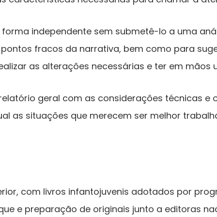
e forma independente sem submetê-lo a uma análise
e pontos fracos da narrativa, bem como para suger
 realizar as alterações necessárias e ter em mãos
m relatório geral com as considerações técnicas e
ual as situações que merecem ser melhor trabalh
terior, com livros infantojuvenis adotados por p
e preparação de originais junto a editoras nacion