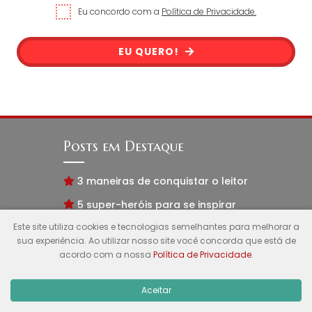
Eu concordo com a
Política de Privacidade.
EU QUERO!
Posts em Destaque
3 maneiras de conquistar o leitor
5 super-heróis para se inspirar
Este site utiliza cookies e tecnologias semelhantes para melhorar a
7 razões de ter seu livro rejeitado
sua experiência. Ao utilizar nosso site você concorda que está de
acordo com a nossa
Política de Privacidade
.
Menu
Aceitar
Política de Privacidade