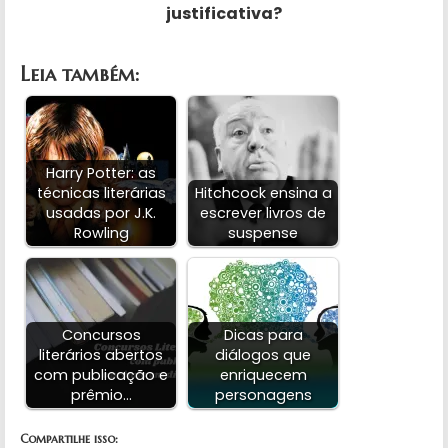
justificativa?
Leia também:
Harry Potter: as
técnicas literárias
Hitchcock ensina a
usadas por J.K.
escrever livros de
Rowling
suspense
Concursos
Dicas para
literários abertos
diálogos que
com publicação e
enriquecem
prêmio…
personagens
Compartilhe isso: