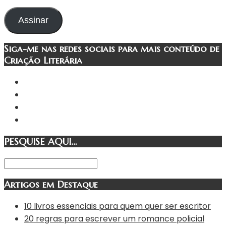
de
e-
Assinar
mail
Siga-me nas redes sociais para mais conteúdo de
Criação Literária
PESQUISE AQUI…
Artigos em Destaque
10 livros essenciais para quem quer ser escritor
20 regras para escrever um romance policial