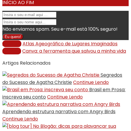
INÍCIO AO FIM
Não enviamos spam. Seu e-mail está 100% seguro!
Eu quero!
Anterior
Atlas Ageográfico de Lugares Imaginados
Próximo
Canva: a ferramenta que salvou a minha vida
Artigos Relacionados
Segredos
do Sucesso de Agatha Christie
Continue Lendo
Brasil em Prosa:
inscreva seu conto
Continue Lendo
Aprendendo estrutura narrativa com Angry Birds
Continue Lendo