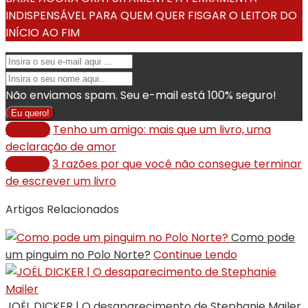
INDISPENSÁVEL PARA QUEM QUER FISGAR O LEITOR DO
INÍCIO AO FIM
Não enviamos spam. Seu e-mail está 100% seguro!
Eu quero!
Anterior
Tenho um amigo: mais que um livro, uma
declaração de amor
Próximo
3 razões por que você não consegue terminar
de escrever um livro
Artigos Relacionados
Como pode
um pinguim no Polo Norte?
Continue Lendo
JOËL DICKER | O desaparecimento de Stephanie Mailer