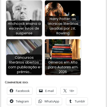
Harry Potter: as
Hitchcock ensina a
técnicas literárias
escrever livros de
usadas por J.K.
suspense
Rowling
Concursos
literários abertos
Gêneros em Alta
com publicação e
para Autores em
prêmio…
2026
Compartilhe isso:
Facebook
E-mail
18+
Telegram
WhatsApp
Tumblr