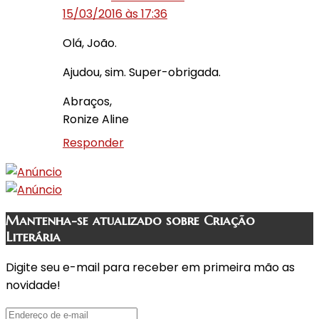
15/03/2016 às 17:36
Olá, João.
Ajudou, sim. Super-obrigada.
Abraços,
Ronize Aline
Responder
Mantenha-se atualizado sobre Criação
Literária
Digite seu e-mail para receber em primeira mão as
novidade!
Endereço