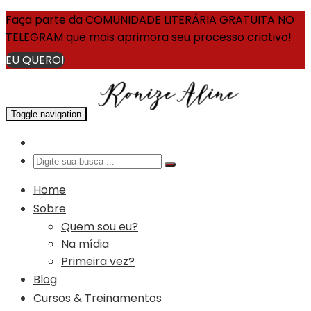
Faça parte da COMUNIDADE LITERÁRIA GRATUITA NO
TELEGRAM que mais aprimora seu processo criativo!
EU QUERO!
Toggle navigation
Home
Sobre
Quem sou eu?
Na mídia
Primeira vez?
Blog
Cursos & Treinamentos