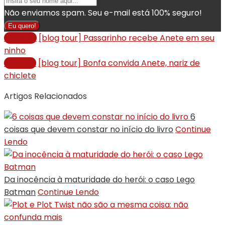
Não enviamos spam. Seu e-mail está 100% seguro!
Eu quero!
Anterior
[blog tour] Passarinho recebe Anete em seu
ninho
Próximo
[blog tour] Bonfa convida Anete, nariz de
chiclete
Artigos Relacionados
6
coisas que devem constar no início do livro
Continue
Lendo
Da inocência à maturidade do herói: o caso Lego
Batman
Continue Lendo