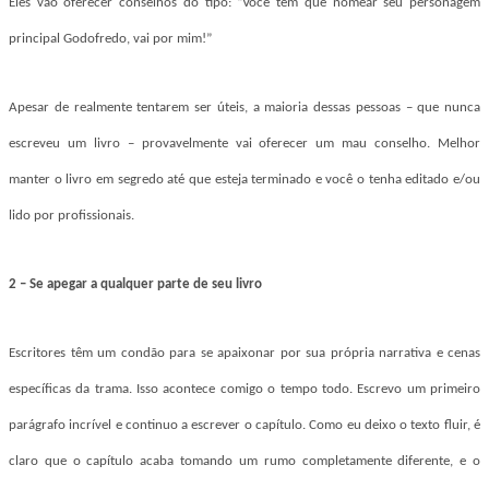
Eles vão oferecer conselhos do tipo: “Você tem que nomear seu personagem
principal Godofredo, vai por mim!”
Apesar de realmente tentarem ser úteis, a maioria dessas pessoas – que nunca
escreveu um livro – provavelmente vai oferecer um mau conselho. Melhor
manter o livro em segredo até que esteja terminado e você o tenha editado e/ou
lido por profissionais.
2 – Se apegar a qualquer parte de seu livro
Escritores têm um condão para se apaixonar por sua própria narrativa e cenas
específicas da trama. Isso acontece comigo o tempo todo. Escrevo um primeiro
parágrafo incrível e continuo a escrever o capítulo. Como eu deixo o texto fluir, é
claro que o capítulo acaba tomando um rumo completamente diferente, e o