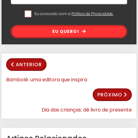
Eu concordo com a
Política de Privacidade.
EU QUERO!
ANTERIOR
Bambolê: uma editora que inspira
PRÓXIMO
Dia das crianças: dê livro de presente