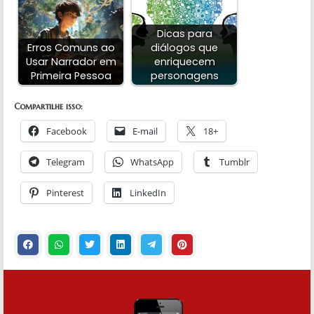
Dicas para
Erros Comuns ao
diálogos que
Usar Narrador em
enriquecem
Primeira Pessoa
personagens
Compartilhe isso:
Facebook
E-mail
18+
Telegram
WhatsApp
Tumblr
Pinterest
LinkedIn