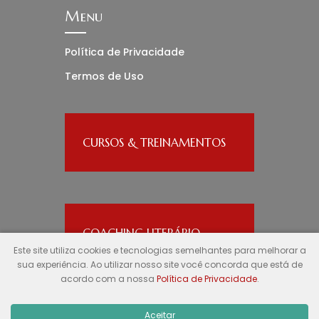
Menu
Política de Privacidade
Termos de Uso
CURSOS & TREINAMENTOS
COACHING LITERÁRIO
Este site utiliza cookies e tecnologias semelhantes para melhorar a
sua experiência. Ao utilizar nosso site você concorda que está de
acordo com a nossa
Política de Privacidade
.
Aceitar
© Ronize Aline
ronizealine