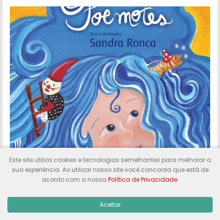
Este site utiliza cookies e tecnologias semelhantes para melhorar a
Poemotes que não servem para nada (será?)
sua experiência. Ao utilizar nosso site você concorda que está de
acordo com a nossa
Política de Privacidade
.
Continue Lendo
Aceitar