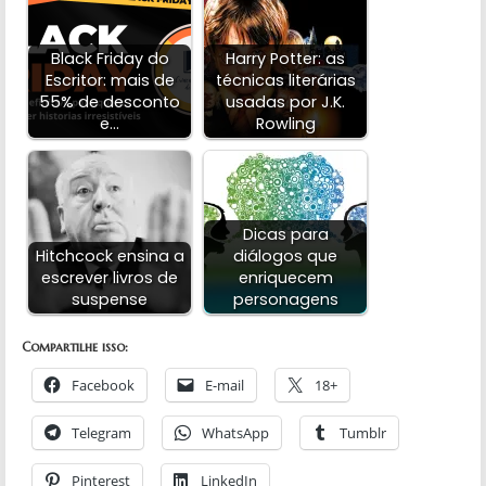
Black Friday do
Harry Potter: as
Escritor: mais de
técnicas literárias
55% de desconto
usadas por J.K.
e…
Rowling
Dicas para
Hitchcock ensina a
diálogos que
escrever livros de
enriquecem
suspense
personagens
Compartilhe isso:
Facebook
E-mail
18+
Telegram
WhatsApp
Tumblr
Pinterest
LinkedIn