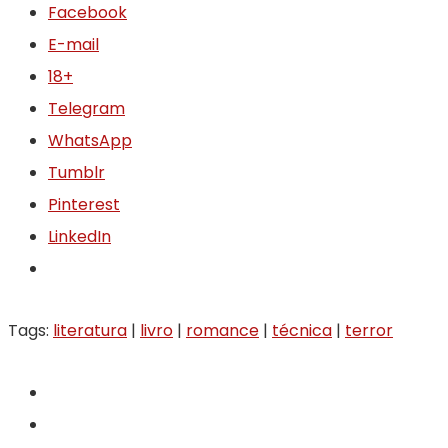
Facebook
E-mail
18+
Telegram
WhatsApp
Tumblr
Pinterest
LinkedIn
Tags:
literatura
|
livro
|
romance
|
técnica
|
terror