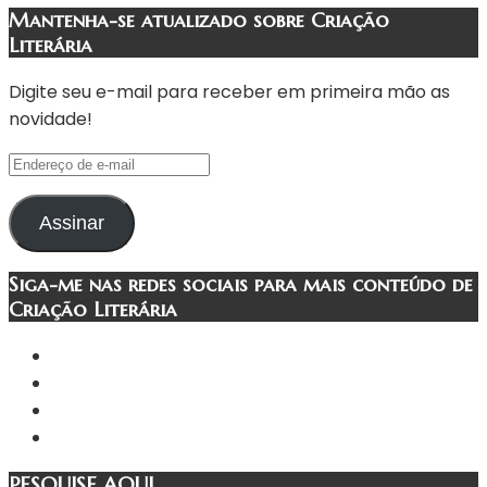
Mantenha-se atualizado sobre Criação
Literária
Digite seu e-mail para receber em primeira mão as
novidade!
Endereço
de
e-
Assinar
mail
Siga-me nas redes sociais para mais conteúdo de
Criação Literária
PESQUISE AQUI…