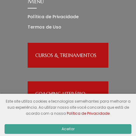
Menu
Política de Privacidade
Termos de Uso
CURSOS & TREINAMENTOS
COACHING LITERÁRIO
Este site utiliza cookies e tecnologias semelhantes para melhorar a
sua experiência. Ao utilizar nosso site você concorda que está de
acordo com a nossa
Política de Privacidade
.
Aceitar
© Ronize Aline
ronizealine