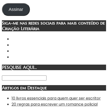
de
e-
Assinar
mail
Siga-me nas redes sociais para mais conteúdo de
Criação Literária
PESQUISE AQUI…
Artigos em Destaque
10 livros essenciais para quem quer ser escritor
20 regras para escrever um romance policial