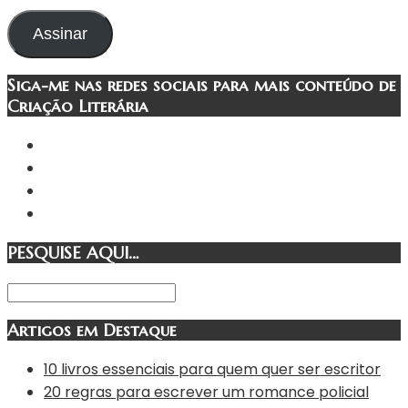
de
e-
Assinar
mail
Siga-me nas redes sociais para mais conteúdo de
Criação Literária
PESQUISE AQUI…
Artigos em Destaque
10 livros essenciais para quem quer ser escritor
20 regras para escrever um romance policial