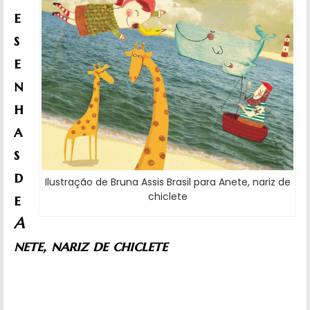
e
s
e
n
h
a
s
d
Ilustração de Bruna Assis Brasil para Anete, nariz de
chiclete
e
A
nete, nariz de chiclete